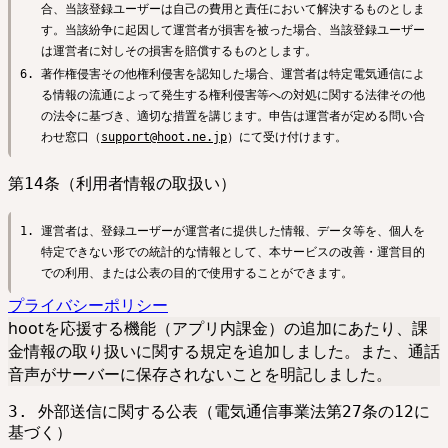
合、当該登録ユーザーは自己の費用と責任において解決するものとしま
す。当該紛争に起因して運営者が損害を被った場合、当該登録ユーザー
は運営者に対しその損害を賠償するものとします。
著作権侵害その他権利侵害を認知した場合、運営者は特定電気通信によ
る情報の流通によって発生する権利侵害等への対処に関する法律その他
の法令に基づき、適切な措置を講じます。申告は運営者が定める問い合
わせ窓口（
support@hoot.ne.jp
）にて受け付けます。
第14条（利用者情報の取扱い）
運営者は、登録ユーザーが運営者に提供した情報、データ等を、個人を
特定できない形での統計的な情報として、本サービスの改善・運営目的
での利用、または公表の目的で使用することができます。
プライバシーポリシー
hootを応援する機能（アプリ内課金）の追加にあたり、課
金情報の取り扱いに関する規定を追加しました。また、通話
音声がサーバーに保存されないことを明記しました。
3. 外部送信に関する公表（電気通信事業法第27条の12に
基づく）