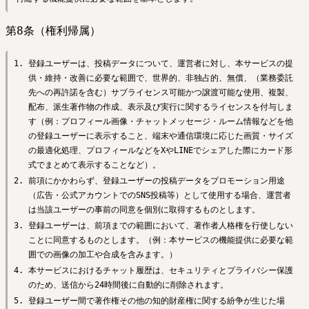
第8条（権利帰属）
登録ユーザーは、投稿データについて、運営者に対し、本サービスの提
供・維持・改善に必要な範囲で、世界的、非独占的、無償、（業務委託
先への再許諾を含む）サブライセンス可能かつ譲渡可能な使用、複製、
配布、派生著作物の作成、表示及び実行に関するライセンスを付与しま
す（例：プロフィール画像・チャットメッセージ・ルーム情報などを他
の登録ユーザーに表示すること、端末や通信環境に応じた画質・サイズ
の最適化処理、プロフィールなどをXやLINEでシェアした際にカード形
式でまとめて表示することなど）。
前項にかかわらず、登録ユーザーの投稿データをプロモーション用途
（広告・公式アカウントでのSNS投稿等）として使用する場合、運営者
は当該ユーザーの事前の同意を個別に取得するものとします。
登録ユーザーは、前項までの範囲において、著作者人格権を行使しない
ことに同意するものとします。（例：本サービスの機能提供に必要な範
囲での画像の加工や合成を含みます。）
本サービスにおけるチャット履歴は、セキュリティとプライバシー保護
のため、送信から24時間後に自動的に削除されます。
登録ユーザー間で著作権その他の知的財産権に関する紛争が生じた場